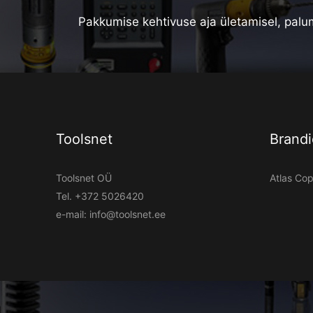
Pakkumise kehtivuse aja ületamisel, palum
Toolsnet
Brandi
Toolsnet OÜ
Atlas Co
Tel.
+372 5026420
e-mail:
info@toolsnet.ee