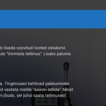
uleb lisada soovitud tooted ostukorvi.
ule “Vormista tellimus”. Lisaks palume
aga. Tingimused kehtivad pakkumisele
 vastata meilile “soovin tellida”. Meist
i jõuab, sel juhul saata tellimusest