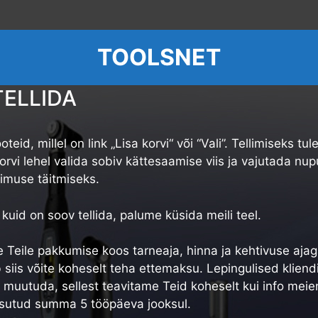
TOOLSNET
TELLIDA
teid, millel on link „Lisa korvi“ või “Vali”. Tellimiseks t
rvi lehel valida sobiv kättesaamise viis ja vajutada nup
limuse täitmiseks.
kuid on soov tellida, palume küsida meili teel.
 Teile pakkumise koos tarneaja, hinna ja kehtivuse aj
siis võite koheselt teha ettemaksu. Lepingulised kliendid
g muutuda, sellest teavitame Teid koheselt kui info meien
asutud summa 5 tööpäeva jooksul.