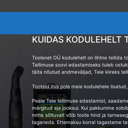
Skip
to
content
KUIDAS KODULEHELT 
Toolsnet OÜ kodulehelt on lihtne tellida too
Tellimuse soovi edastamiseks tuleb ostuko
täita nõutud andmeväljad, Teie kiireks tel
Tooteid mis pole meie kodulehele lisatud, 
Peale Teie tellimuse edastamist, saadame
märgitud aja jooksul. Kui pakkumine sobib 
mitte sõltuvalt võib toote hind ja tarneae
taganeda. Ettemaksu korral tagastame t