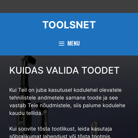
Skip
to
content
TOOLSNET
MENU
KUIDAS VALIDA TOODET
Kui Teil on juba kasutusel kodulehel olevatele
tehnilistele andmetele sarnane toode ja see
vastab Teie nõudmistele, siis palume kodulehe
kaudu tellida.
Kui soovite tõsta tootlikust, leida kasutaja
sõbralikumat lahendust või tõsta tootmis